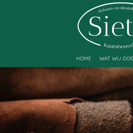
Ga
direct
naar
de
hoofdinhoud
HOME
WAT WIJ DO